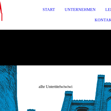
START
UNTERNEHMEN
LE
KONTA
aIhr Untertitelwiwiwi