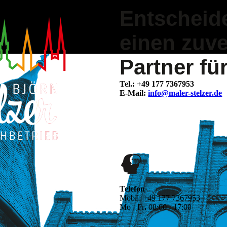
Entscheide
einen zuve
Partner fü
Tel.: +49 177 7367953
E-Mail:
info@maler-stelzer.de
Telefon
Mobil:
+49 177 7367953
Mo - Fr
.
08:00 - 17:00