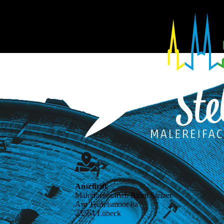
Anschrift
Malerfachbetrieb Björn Stelzer
Am Teufelsmoor 8a
23564 Lübeck