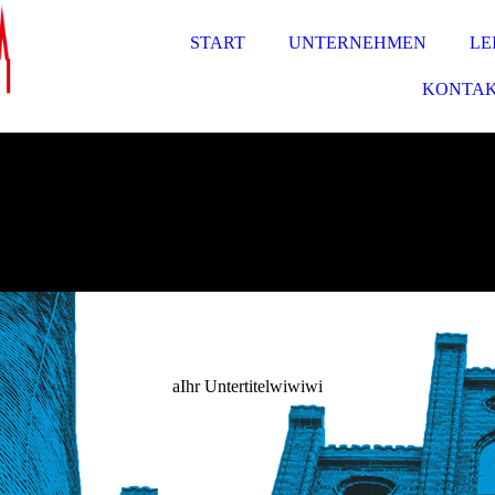
START
UNTERNEHMEN
LE
KONTA
aIhr Untertitelwiwiwi