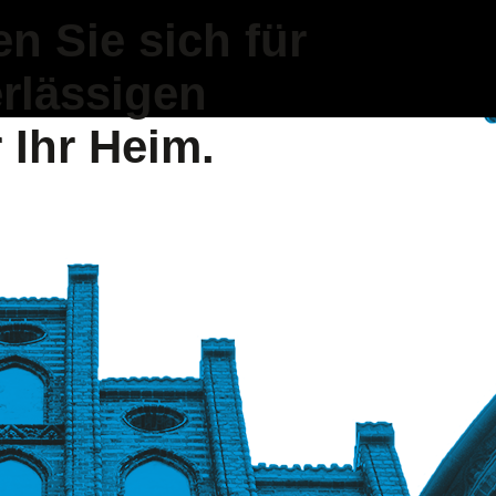
n Sie sich für
r­lässigen
r Ihr Heim.