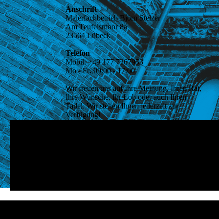
Anschrift
Malerfachbetrieb Björn Stelzer
Am Teufelsmoor 8a
23564 Lübeck
Telefon
Mobil:
+49 177 7367953
Mo - Fr
.
09:00 - 17:00
Wir freuen uns auf Ihre Meinung, Ihren Rat,
Ihre Wünsche, Ihr Lob oder auch Ihren
Tadel. Wir stehen Ihnen jederzeit zur
Verfügung!
Wir freuen uns über Ihre Nachricht.