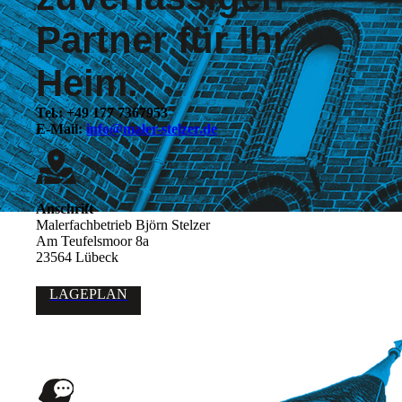
Partner für Ihr
Heim.
Tel.: +49 177 7367953
E-Mail:
info@maler-stelzer.de
Anschrift
Malerfachbetrieb Björn Stelzer
Am Teufelsmoor 8a
23564 Lübeck
LAGEPLAN