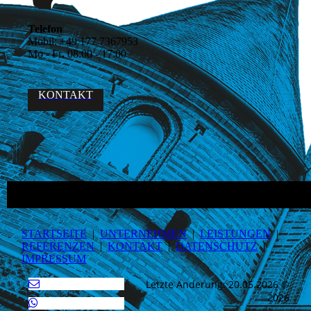
Telefon
Mobil:
+49 177 7367953
Mo - Fr
.
08:00 - 17:00
KONTAKT
STARTSEITE
|
UNTERNEHMEN
|
LEISTUNGEN
|
REFERENZEN
|
KONTAKT
|
DATEN­SCHUTZ
|
IMPRESSUM
Letzte Änderung: 20.05.2026 ©
2026