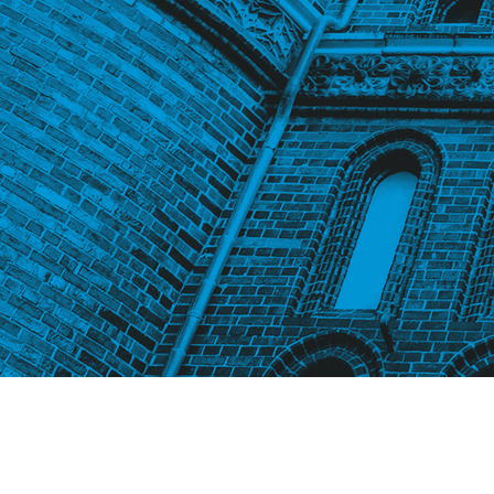
BX_Tebo-MyHome-Riva_v2