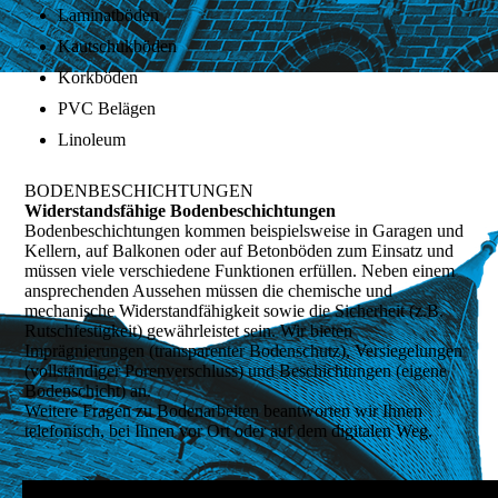
Laminatböden
Kautschukböden
Korkböden
PVC Belägen
Linoleum
BODENBESCHICHTUNGEN
Widerstandsfähige Bodenbeschichtungen
Bodenbeschichtungen kommen beispielsweise in Garagen und
Kellern, auf Balkonen oder auf Betonböden zum Einsatz und
müssen viele verschiedene Funktionen erfüllen. Neben einem
ansprechenden Aussehen müssen die chemische und
mechanische Widerstandfähigkeit sowie die Sicherheit (z.B.
Rutschfestigkeit) gewährleistet sein. Wir bieten
Imprägnierungen (transparenter Bodenschutz), Versiegelungen
(vollständiger Porenverschluss) und Beschichtungen (eigene
Bodenschicht) an.
Weitere Fragen zu Bodenarbeiten beantworten wir Ihnen
telefonisch, bei Ihnen vor Ort oder auf dem digitalen Weg.