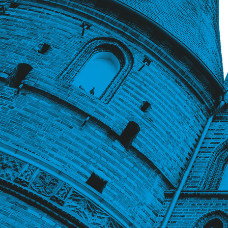
BX_Tebo-MyHome-Sirmione_v2