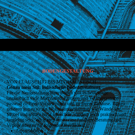
BX_Tebo-MyHome-Campione-Detail_01
BODENGESTALTUNG
VON FLAUSCHIG BIS MINIMALISTISCH
Genau mein Stil: individuelle Bodengestaltung
Für die Neugestaltung Ihrer Böden gibt es heutzutage
unglaublich viele Materialien, Optiken und Verlegesysteme
passend zu Ihren Vorstellungen und zu Ihrem Zuhause. Böden
gehören genau so zur Wohnraumgestaltung, wie Wände und
Möbel und sollten nicht nur schön, sondern auch praktisch und
langlebig sein. Wir bieten Ihnen eine fundierte Beratung und
Verlegearbeiten für folgende Oberflächen:
Teppichböden