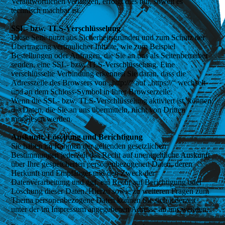
Verantwortlichen verlangen, erfolgt dies nur, soweit es
technisch machbar ist.
SSL- bzw. TLS-Verschlüsselung
Diese Seite nutzt aus Sicherheitsgründen und zum Schutz der
Übertragung vertraulicher Inhalte, wie zum Beispiel
Bestellungen oder Anfragen, die Sie an uns als Seitenbetreiber
senden, eine SSL- bzw. TLS-Verschlüsselung. Eine
verschlüsselte Verbindung erkennen Sie daran, dass die
Adresszeile des Browsers von „http://“ auf „https://“ wechselt
und an dem Schloss-Symbol in Ihrer Browserzeile.
Wenn die SSL- bzw. TLS-Verschlüsselung aktiviert ist, können
die Daten, die Sie an uns übermitteln, nicht von Dritten
mitgelesen werden.
Auskunft, Löschung und Berichtigung
Sie haben im Rahmen der geltenden gesetzlichen
Bestimmungen jederzeit das Recht auf unentgeltliche Auskunft
über Ihre gespeicherten personenbezogenen Daten, deren
Herkunft und Empfänger und den Zweck der
Datenverarbeitung und ggf. ein Recht auf Berichtigung oder
Löschung dieser Daten. Hierzu sowie zu weiteren Fragen zum
Thema personenbezogene Daten können Sie sich jederzeit
unter der im Impressum angegebenen Adresse an uns wenden.