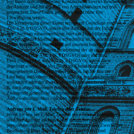
von Ihnen dort angegebenen Kontaktdaten zwecks Bearbeitung
der Anfrage und für den Fall von Anschlussfragen bei uns
gespeichert. Diese Daten geben wir nicht ohne Ihre
Einwilligung weiter.
Die Verarbeitung dieser Daten erfolgt auf Grundlage von Art. 6
Abs. 1 lit. b DSGVO, sofern Ihre Anfrage mit der Erfüllung
eines Vertrags zusammenhängt oder zur Durchführung
vorvertraglicher Maßnahmen erforderlich ist. In allen übrigen
Fällen beruht die Verarbeitung auf unserem berechtigten
Interesse an der effektiven Bearbeitung der an uns gerichteten
Anfragen (Art. 6 Abs. 1 lit. f DSGVO) oder auf Ihrer
Einwilligung (Art. 6 Abs. 1 lit. a DSGVO) sofern diese
abgefragt wurde. Die von Ihnen im Kontaktformular
eingegebenen Daten verbleiben bei uns, bis Sie uns zur
Löschung auffordern, Ihre Einwilligung zur Speicherung
widerrufen oder der Zweck für die Datenspeicherung entfällt (z.
B. nach abgeschlossener Bearbeitung Ihrer Anfrage).
Zwingende gesetzliche Bestimmungen – insbesondere
Aufbewahrungsfristen – bleiben unberührt.
Anfrage per E-Mail, Telefon oder Telefax
Wenn Sie uns per E-Mail, Telefon oder Telefax kontaktieren,
wird Ihre Anfrage inklusive aller daraus hervorgehenden
personenbezogenen Daten (Name, Anfrage) zum Zwecke der
Bearbeitung Ihres Anliegens bei uns gespeichert und