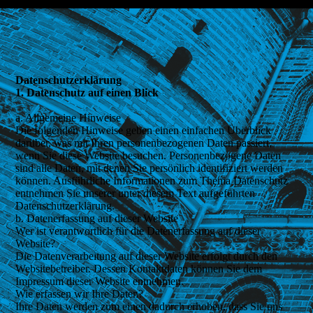
Datenschutzerklärung
1. Datenschutz auf einen Blick
a. Allgemeine Hinweise
Die folgenden Hinweise geben einen einfachen Überblick
darüber, was mit Ihren personenbezogenen Daten passiert,
wenn Sie diese Website besuchen. Personenbezogene Daten
sind alle Daten, mit denen Sie persönlich identifiziert werden
können. Ausführliche Informationen zum Thema Datenschutz
entnehmen Sie unserer unter diesem Text aufgeführten
Datenschutzerklärung.
b. Datenerfassung auf dieser Website
Wer ist verantwortlich für die Datenerfassung auf dieser
Website?
Die Datenverarbeitung auf dieser Website erfolgt durch den
Websitebetreiber. Dessen Kontaktdaten können Sie dem
Impressum dieser Website entnehmen.
Wie erfassen wir Ihre Daten?
Ihre Daten werden zum einen dadurch erhoben, dass Sie uns