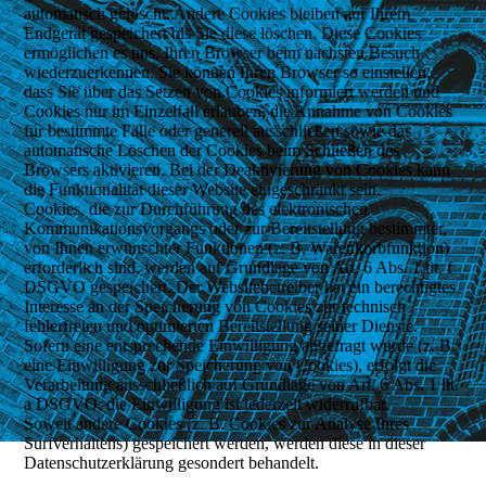
automatisch gelöscht. Andere Cookies bleiben auf Ihrem
Endgerät gespeichert bis Sie diese löschen. Diese Cookies
ermöglichen es uns, Ihren Browser beim nächsten Besuch
wiederzuerkennen. Sie können Ihren Browser so einstellen,
dass Sie über das Setzen von Cookies informiert werden und
Cookies nur im Einzelfall erlauben, die Annahme von Cookies
für bestimmte Fälle oder generell ausschließen sowie das
automatische Löschen der Cookies beim Schließen des
Browsers aktivieren. Bei der Deaktivierung von Cookies kann
die Funktionalität dieser Website eingeschränkt sein.
Cookies, die zur Durchführung des elektronischen
Kommunikationsvorgangs oder zur Bereitstellung bestimmter,
von Ihnen erwünschter Funktionen (z. B. Warenkorbfunktion)
erforderlich sind, werden auf Grundlage von Art. 6 Abs. 1 lit. f
DSGVO gespeichert. Der Websitebetreiber hat ein berechtigtes
Interesse an der Speicherung von Cookies zur technisch
fehlerfreien und optimierten Bereitstellung seiner Dienste.
Sofern eine entsprechende Einwilligung abgefragt wurde (z. B.
eine Einwilligung zur Speicherung von Cookies), erfolgt die
Verarbeitung ausschließlich auf Grundlage von Art. 6 Abs. 1 lit.
a DSGVO; die Einwilligung ist jederzeit widerrufbar.
Soweit andere Cookies (z. B. Cookies zur Analyse Ihres
Surfverhaltens) gespeichert werden, werden diese in dieser
Datenschutzerklärung gesondert behandelt.