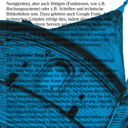
Neuigkeiten), aber auch Widgets (Funktionen, wie z.B.
Buchungssysteme) oder z.B. Schriften und technische
Bibliotheken sein. Dazu gehören auch Google Fonts. Aus
technischen Gründen erfolgt dies, indem diese Inhalte vom
Browser von anderen Servern geladen werden. In diesem
Zusammenhang werden die aktuell von Ihrem Browser
verwendete IP und der verwendete Browser des anfragenden
Systems übermittelt. Bitte beachten Sie diesbezüglich die
jeweiligen Datenschutzerklärungen der Drittanbieter.
Routenplaner Bing Maps
Wir nutzen auf unserer Webseite interaktives Kartenmaterial
von Microsoft Bing Maps (Microsoft Corporation, One
Microsoft Way, Redmond, Washington 98052, USA. Telefon:
+1 (425) 882 8080) damit Sie sich unseren Standort anzeigen
lassen können oder eine Route dorthin planen können. Beim
Nutzen dieses Dienstes werden verschiedene persistente
Cookies durch den Anbieter gesetzt. Sie können dies über Ihre
Browsereinstellungen verhindern (Opt-Out). Falls Sie den
Dienst nutzen werden verschiedene Daten an den Anbieter
übertragen. Eine Übersicht über diese Daten finden Sie in den
Nutzungsbedingungen des Anbieters (
https://www.microsoft.com/en-us/maps/product/terms) und der
Datenschutzerklärung ( https://privacy.microsoft.com/de-
de/privacystatement). Wenn Sie bei den entsprechenden