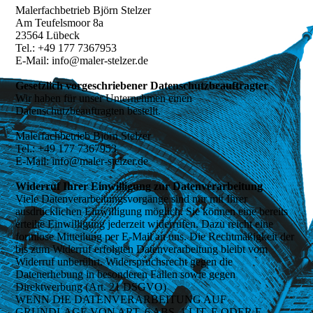
Malerfachbetrieb Björn Stelzer
Am Teufelsmoor 8a
23564 Lübeck
Tel.: +49 177 7367953
E-Mail: info@maler-stelzer.de
Gesetzlich vorgeschriebener Datenschutzbeauftragter
Wir haben für unser Unternehmen einen
Datenschutzbeauftragten bestellt.
Malerfachbetrieb Björn Stelzer
Tel.: +49 177 7367953
E-Mail: info@maler-stelzer.de
Widerruf Ihrer Einwilligung zur Datenverarbeitung
Viele Datenverarbeitungsvorgänge sind nur mit Ihrer
ausdrücklichen Einwilligung möglich. Sie können eine bereits
erteilte Einwilligung jederzeit widerrufen. Dazu reicht eine
formlose Mitteilung per E-Mail an uns. Die Rechtmäßigkeit der
bis zum Widerruf erfolgten Datenverarbeitung bleibt vom
Widerruf unberührt. Widerspruchsrecht gegen die
Datenerhebung in besonderen Fällen sowie gegen
Direktwerbung (Art. 21 DSGVO)
WENN DIE DATENVERARBEITUNG AUF
GRUNDLAGE VON ART. 6 ABS. 1 LIT. E ODER F