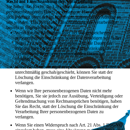
Recht auf Einschränkung der Verarbeitung
Sie haben das Recht, die Einschränkung der Verarbeitung Ihrer
personenbezogenen Daten zu verlangen. Hierzu können Sie
sich jederzeit unter der im Impressum angegebenen Adresse an
uns wenden. Das Recht auf Einschränkung der Verarbeitung
besteht in folgenden Fällen:
Wenn Sie die Richtigkeit Ihrer bei uns gespeicherten
personenbezogenen Daten bestreiten, benötigen wir in der
Regel Zeit, um dies zu überprüfen. Für die Dauer der
Prüfung haben Sie das Recht, die Einschränkung der
Verarbeitung Ihrer personenbezogenen Daten zu
verlangen.
Wenn die Verarbeitung Ihrer personenbezogenen Daten
unrechtmäßig geschah/geschieht, können Sie statt der
Löschung die Einschränkung der Datenverarbeitung
verlangen.
Wenn wir Ihre personenbezogenen Daten nicht mehr
benötigen, Sie sie jedoch zur Ausübung, Verteidigung oder
Geltendmachung von Rechtsansprüchen benötigen, haben
Sie das Recht, statt der Löschung die Einschränkung der
Verarbeitung Ihrer personenbezogenen Daten zu
verlangen.
Wenn Sie einen Widerspruch nach Art. 21 Abs. 1 DSGVO