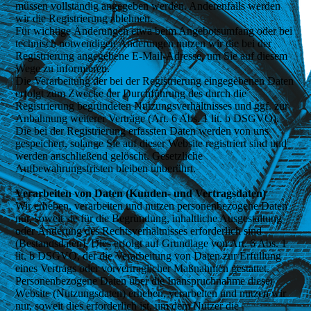
müssen vollständig angegeben werden. Anderenfalls werden
wir die Registrierung ablehnen.
Für wichtige Änderungen etwa beim Angebotsumfang oder bei
technisch notwendigen Änderungen nutzen wir die bei der
Registrierung angegebene E-Mail-Adresse, um Sie auf diesem
Wege zu informieren.
Die Verarbeitung der bei der Registrierung eingegebenen Daten
erfolgt zum Zwecke der Durchführung des durch die
Registrierung begründeten Nutzungsverhältnisses und ggf. zur
Anbahnung weiterer Verträge (Art. 6 Abs. 1 lit. b DSGVO).
Die bei der Registrierung erfassten Daten werden von uns
gespeichert, solange Sie auf dieser Website registriert sind und
werden anschließend gelöscht. Gesetzliche
Aufbewahrungsfristen bleiben unberührt.
Verarbeiten von Daten (Kunden- und Vertragsdaten)
Wir erheben, verarbeiten und nutzen personenbezogene Daten
nur, soweit sie für die Begründung, inhaltliche Ausgestaltung
oder Änderung des Rechtsverhältnisses erforderlich sind
(Bestandsdaten). Dies erfolgt auf Grundlage von Art. 6 Abs. 1
lit. b DSGVO, der die Verarbeitung von Daten zur Erfüllung
eines Vertrags oder vorvertraglicher Maßnahmen gestattet.
Personenbezogene Daten über die Inanspruchnahme dieser
Website (Nutzungsdaten) erheben, verarbeiten und nutzen wir
nur, soweit dies erforderlich ist, um dem Nutzer die