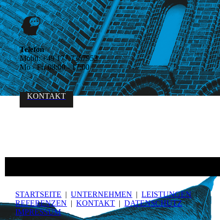
Telefon
Mobil:
+49 177 7367953
Mo - Fr
.
08:00 - 17:00
KONTAKT
STARTSEITE
|
UNTERNEHMEN
|
LEISTUNGEN
|
REFERENZEN
|
KONTAKT
|
DATEN­SCHUTZ
|
IMPRESSUM