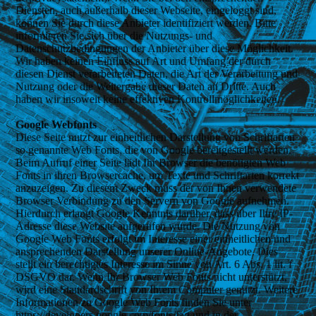
Diensten, auch außerhalb dieser Webseite, eingeloggt sind,
können Sie durch diese Anbieter identifiziert werden. Bitte
informieren Sie sich über die Nutzungs- und
Datenschutzbedingungen der Anbieter über diese Möglichkeit.
Wir haben keinen Einfluss auf Art und Umfang der durch
diesen Dienst verarbeiteten Daten, die Art der Verarbeitung und
Nutzung oder die Weitergabe dieser Daten an Dritte. Auch
haben wir insoweit keine effektiven Kontrollmöglichkeiten.
Google Webfonts
Diese Seite nutzt zur einheitlichen Darstellung von Schriftarten
so genannte Web Fonts, die von Google bereitgestellt werden.
Beim Aufruf einer Seite lädt Ihr Browser die benötigten Web
Fonts in ihren Browsercache, um Texte und Schriftarten korrekt
anzuzeigen. Zu diesem Zweck muss der von Ihnen verwendete
Browser Verbindung zu den Servern von Google aufnehmen.
Hierdurch erlangt Google Kenntnis darüber, dass über Ihre IP-
Adresse diese Website aufgerufen wurde. Die Nutzung von
Google Web Fonts erfolgt im Interesse einer einheitlichen und
ansprechenden Darstellung unserer Online-Angebote. Dies
stellt ein berechtigtes Interesse im Sinne von Art. 6 Abs. 1 lit. f
DSGVO dar. Wenn Ihr Browser Web Fonts nicht unterstützt,
wird eine Standardschrift von Ihrem Computer genutzt. Weitere
Informationen zu Google Web Fonts finden Sie unter
https://developers.google.com/fonts/faq und in der