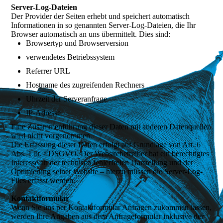
Server-Log-Dateien
Der Provider der Seiten erhebt und speichert automatisch
Informationen in so genannten Server-Log-Dateien, die Ihr
Browser automatisch an uns übermittelt. Dies sind:
Browsertyp und Browserversion
verwendetes Betriebssystem
Referrer URL
Hostname des zugreifenden Rechners
Uhrzeit der Serveranfrage
IP-Adresse
Eine Zusammenführung dieser Daten mit anderen Datenquellen
wird nicht vorgenommen.
Die Erfassung dieser Daten erfolgt auf Grundlage von Art. 6
Abs. 1 lit. f DSGVO. Der Websitebetreiber hat ein berechtigtes
Interesse an der technisch fehlerfreien Darstellung und der
Optimierung seiner Website – hierzu müssen die Server-Log-
Files erfasst werden.
Kontaktformular
Wenn Sie uns per Kontaktformular Anfragen zukommen lassen,
werden Ihre Angaben aus dem Anfrageformular inklusive der