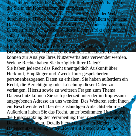
diese mitteilen. Hierbei kann es sich z. B. um Daten handeln,
die Sie in ein Kontaktformular eingeben.
Andere Daten werden automatisch beim Besuch der Website
durch unsere IT-Systeme erfasst. Das sind vor allem technische
Daten (z. B. Internetbrowser, Betriebssystem oder Uhrzeit des
Seitenaufrufs). Die Erfassung dieser Daten erfolgt automatisch,
sobald Sie diese Website betreten.
Wofür nutzen wir Ihre Daten?
Ein Teil der Daten wird erhoben, um eine fehlerfreie
Bereitstellung der Website zu gewährleisten. Andere Daten
können zur Analyse Ihres Nutzerverhaltens verwendet werden.
Welche Rechte haben Sie bezüglich Ihrer Daten?
Sie haben jederzeit das Recht unentgeltlich Auskunft über
Herkunft, Empfänger und Zweck Ihrer gespeicherten
personenbezogenen Daten zu erhalten. Sie haben außerdem ein
Recht, die Berichtigung oder Löschung dieser Daten zu
verlangen. Hierzu sowie zu weiteren Fragen zum Thema
Datenschutz können Sie sich jederzeit unter der im Impressum
angegebenen Adresse an uns wenden. Des Weiteren steht Ihnen
ein Beschwerderecht bei der zuständigen Aufsichtsbehörde zu.
Außerdem haben Sie das Recht, unter bestimmten Umständen
die Einschränkung der Verarbeitung Ihrer personenbezogenen
Daten zu verlangen. Details hierzu entnehmen Sie der
Datenschutzerklärung unter „Recht auf Einschränkung der
Verarbeitung“.