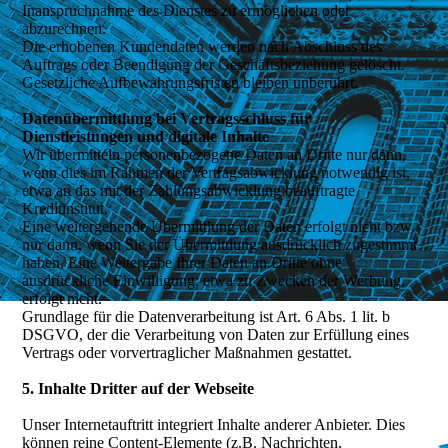
Inanspruchnahme des Dienstes zu ermöglichen oder
abzurechnen.
Die erhobenen Kundendaten werden nach Abschluss des
Auftrags oder Beendigung der Geschäftsbeziehung gelöscht.
Gesetzliche Aufbewahrungsfristen bleiben unberührt.
Datenübermittlung bei Vertragsschluss für
Dienstleistungen und digitale Inhalte
Wir übermitteln personenbezogene Daten an Dritte nur dann,
wenn dies im Rahmen der Vertragsabwicklung notwendig ist,
etwa an das mit der Zahlungsabwicklung beauftragte
Kreditinstitut.
Eine weitergehende Übermittlung der Daten erfolgt nicht bzw.
nur dann, wenn Sie der Übermittlung ausdrücklich zugestimmt
haben. Eine Weitergabe Ihrer Daten an Dritte ohne
ausdrückliche Einwilligung, etwa zu Zwecken der Werbung,
erfolgt nicht.
Grundlage für die Datenverarbeitung ist Art. 6 Abs. 1 lit. b
DSGVO, der die Verarbeitung von Daten zur Erfüllung eines
Vertrags oder vorvertraglicher Maßnahmen gestattet.
5. Inhalte Dritter auf der Webseite
Unser Internetauftritt integriert Inhalte anderer Anbieter. Dies
können reine Content-Elemente (z.B. Nachrichten,