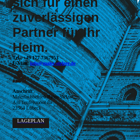
sich für einen
zuver­lässigen
Partner für Ihr
Heim.
Tel.: +49 177 7367953
E-Mail:
info@maler-stelzer.de
Anschrift
Malerfachbetrieb Björn Stelzer
Am Teufelsmoor 8a
23564 Lübeck
LAGEPLAN