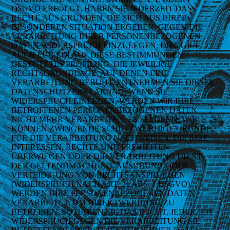
DSGVO ERFOLGT, HABEN SIE JEDERZEIT DAS
RECHT, AUS GRÜNDEN, DIE SICH AUS IHRER
BESONDEREN SITUATION ERGEBEN, GEGEN DIE
VERARBEITUNG IHRER PERSONENBEZOGENEN
DATEN WIDERSPRUCH EINZULEGEN; DIES GILT
AUCH FÜR EIN AUF DIESE BESTIMMUNGEN
GESTÜTZTES PROFILING. DIE JEWEILIGE
RECHTSGRUNDLAGE, AUF DENEN EINE
VERARBEITUNG BERUHT, ENTNEHMEN SIE DIESER
DATENSCHUTZERKLÄRUNG. WENN SIE
WIDERSPRUCH EINLEGEN, WERDEN WIR IHRE
BETROFFENEN PERSONENBEZOGENEN DATEN
NICHT MEHR VERARBEITEN, ES SEI DENN, WIR
KÖNNEN ZWINGENDE SCHUTZWÜRDIGE GRÜNDE
FÜR DIE VERARBEITUNG NACHWEISEN, DIE IHRE
INTERESSEN, RECHTE UND FREIHEITEN
ÜBERWIEGEN ODER DIE VERARBEITUNG DIENT
DER GELTENDMACHUNG, AUSÜBUNG ODER
VERTEIDIGUNG VON RECHTSANSPRÜCHEN
(WIDERSPRUCH NACH ART. 21 ABS. 1 DSGVO).
WERDEN IHRE PERSONENBEZOGENEN DATEN
VERARBEITET, UM DIREKTWERBUNG ZU
BETREIBEN, SO HABEN SIE DAS RECHT, JEDERZEIT
WIDERSPRUCH GEGEN DIE VERARBEITUNG SIE