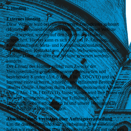
2. Hosting
Externes Hosting
Diese Website wird bei einem externen Dienstleister gehostet
(Hoster). Personenbezogenen Daten, die auf dieser Website
erfasst werden, werden auf den Servern des Hosters
gespeichert. Hierbei kann es sich v. a. um IP-Adressen,
Kontaktanfragen, Meta- und Kommunikationsdaten,
Vertragsdaten, Kontaktdaten, Namen, Webseitenzugriffe und
sonstige Daten, die über eine Website generiert werden,
handeln.
Der Einsatz des Hosters erfolgt zum Zwecke der
Vertragserfüllung gegenüber unseren potenziellen und
bestehenden Kunden (Art. 6 Abs. 1 lit. b DSGVO) und im
Interesse einer sicheren, schnellen und effizienten Bereitstellung
unseres Online-Angebots durch einen professionellen Anbieter
(Art. 6 Abs. 1 lit. f DSGVO). Unser Hoster wird Ihre Daten nur
insoweit verarbeiten, wie dies zur Erfüllung seiner
Leistungspflichten erforderlich ist und unsere Weisungen in
Bezug auf diese Daten befolgen.
Abschluss eines Vertrages über Auftragsverarbeitung
Um die datenschutzkonforme Verarbeitung zu gewährleisten,
haben wir einen Vertrag über Auftragsverarbeitung mit unserem