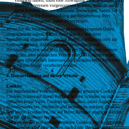
eingelegt haben, muss eine Abwägung zwischen Ihren und
unseren Interessen vorgenommen werden. Solange noch
nicht feststeht, wessen Interessen überwiegen, haben Sie
das Recht, die Einschränkung der Verarbeitung Ihrer
personenbezogenen Daten zu verlangen.
Wenn Sie die Verarbeitung Ihrer personenbezogenen Daten
eingeschränkt haben, dürfen diese Daten – von ihrer
Speicherung abgesehen – nur mit Ihrer Einwilligung oder zur
Geltendmachung, Ausübung oder Verteidigung von
Rechtsansprüchen oder zum Schutz der Rechte einer anderen
natürlichen oder juristischen Person oder aus Gründen eines
wichtigen öffentlichen Interesses der Europäischen Union oder
eines Mitgliedstaats verarbeitet werden.
4. Datenerfassung auf dieser Website
Cookies
Die Internetseiten verwenden teilweise so genannte Cookies.
Cookies richten auf Ihrem Rechner keinen Schaden an und
enthalten keine Viren. Cookies dienen dazu, unser Angebot
nutzerfreundlicher, effektiver und sicherer zu machen. Cookies
sind kleine Textdateien, die auf Ihrem Rechner abgelegt werden
und die Ihr Browser speichert.
Die meisten der von uns verwendeten Cookies sind so genannte
„Session-Cookies“. Sie werden nach Ende Ihres Besuchs