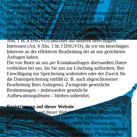
verarbeitet. Diese Daten geben wir nicht ohne Ihre
Einwilligung weiter.
Die Verarbeitung dieser Daten erfolgt auf Grundlage von Art. 6
Abs. 1 lit. b DSGVO, sofern Ihre Anfrage mit der Erfüllung
eines Vertrags zusammenhängt oder zur Durchführung
vorvertraglicher Maßnahmen erforderlich ist. In allen übrigen
Fällen beruht die Verarbeitung auf Ihrer Einwilligung (Art. 6
Abs. 1 lit. a DSGVO) und/oder auf unseren berechtigten
Interessen (Art. 6 Abs. 1 lit. f DSGVO), da wir ein berechtigtes
Interesse an der effektiven Bearbeitung der an uns gerichteten
Anfragen haben.
Die von Ihnen an uns per Kontaktanfragen übersandten Daten
verbleiben bei uns, bis Sie uns zur Löschung auffordern, Ihre
Einwilligung zur Speicherung widerrufen oder der Zweck für
die Datenspeicherung entfällt (z. B. nach abgeschlossener
Bearbeitung Ihres Anliegens). Zwingende gesetzliche
Bestimmungen – insbesondere gesetzliche
Aufbewahrungsfristen – bleiben unberührt.
Registrierung auf dieser Website
Sie können sich auf dieser Website registrieren, um zusätzliche
Funktionen auf der Seite zu nutzen. Die dazu eingegebenen
Daten verwenden wir nur zum Zwecke der Nutzung des
jeweiligen Angebotes oder Dienstes, für den Sie sich registriert
haben. Die bei der Registrierung abgefragten Pflichtangaben