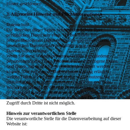
Hoster geschlossen.
3. Allgemeine Hinweise und Pflichtinformationen
Datenschutz
Die Betreiber dieser Seiten nehmen den Schutz Ihrer
persönlichen Daten sehr ernst. Wir behandeln Ihre
personenbezogenen Daten vertraulich und entsprechend der
gesetzlichen Datenschutzvorschriften sowie dieser
Datenschutzerklärung.
Wenn Sie diese Website benutzen, werden verschiedene
personenbezogene Daten erhoben. Personenbezogene Daten
sind Daten, mit denen Sie persönlich identifiziert werden
können. Die vorliegende Datenschutzerklärung erläutert,
welche Daten wir erheben und wofür wir sie nutzen. Sie
erläutert auch, wie und zu welchem Zweck das geschieht.
Wir weisen darauf hin, dass die Datenübertragung im Internet
(z. B. bei der Kommunikation per E-Mail) Sicherheitslücken
aufweisen kann. Ein lückenloser Schutz der Daten vor dem
Zugriff durch Dritte ist nicht möglich.
Hinweis zur verantwortlichen Stelle
Die verantwortliche Stelle für die Datenverarbeitung auf dieser
Website ist: