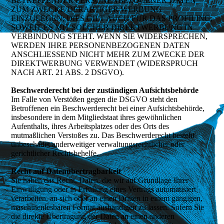
BETREFFENDER PERSONENBEZOGENER DATEN
ZUM ZWECKE DERARTIGER WERBUNG
EINZULEGEN; DIES GILT AUCH FÜR DAS PROFILING,
SOWEIT ES MIT SOLCHER DIREKTWERBUNG IN
VERBINDUNG STEHT. WENN SIE WIDERSPRECHEN,
WERDEN IHRE PERSONENBEZOGENEN DATEN
ANSCHLIESSEND NICHT MEHR ZUM ZWECKE DER
DIREKTWERBUNG VERWENDET (WIDERSPRUCH
NACH ART. 21 ABS. 2 DSGVO).
Beschwerderecht bei der zuständigen Aufsichtsbehörde
Im Falle von Verstößen gegen die DSGVO steht den
Betroffenen ein Beschwerderecht bei einer Aufsichtsbehörde,
insbesondere in dem Mitgliedstaat ihres gewöhnlichen
Aufenthalts, ihres Arbeitsplatzes oder des Orts des
mutmaßlichen Verstoßes zu. Das Beschwerderecht besteht
unbeschadet anderweitiger verwaltungsrechtlicher oder
gerichtlicher Rechtsbehelfe.
Recht auf Datenübertragbarkeit
Sie haben das Recht, Daten, die wir auf Grundlage Ihrer
Einwilligung oder in Erfüllung eines Vertrags automatisiert
verarbeiten, an sich oder an einen Dritten in einem gängigen,
maschinenlesbaren Format aushändigen zu lassen. Sofern Sie
die direkte Übertragung der Daten an einen anderen